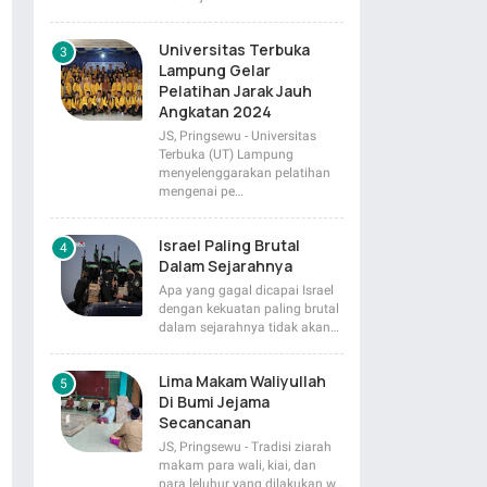
Universitas Terbuka
Lampung Gelar
Pelatihan Jarak Jauh
Angkatan 2024
JS, Pringsewu - Universitas
Terbuka (UT) Lampung
menyelenggarakan pelatihan
mengenai pe…
Israel Paling Brutal
Dalam Sejarahnya
Apa yang gagal dicapai Israel
dengan kekuatan paling brutal
dalam sejarahnya tidak akan…
Lima Makam Waliyullah
Di Bumi Jejama
Secancanan
JS, Pringsewu - Tradisi ziarah
makam para wali, kiai, dan
para leluhur yang dilakukan w…