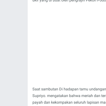
ukir yang di buat oleh pengrajin Pekon Po
Saat sambutan Di hadapan tamu undangan 
Supriyo. mengatakan bahwa meriah dan ters
payah dan kekompakan seluruh lapisan mas