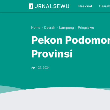
URNALSEWU
J
Nasional
Daera
Home
›
Daerah
›
Lampung
›
Pringsewu
Pekon Podomoro
Provinsi
April 27, 2024