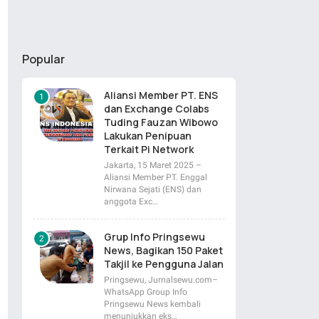
Popular
Aliansi Member PT. ENS
dan Exchange Colabs
Tuding Fauzan Wibowo
Lakukan Penipuan
Terkait Pi Network
Jakarta, 15 Maret 2025 –
Aliansi Member PT. Enggal
Nirwana Sejati (ENS) dan
anggota Exc…
Grup Info Pringsewu
News, Bagikan 150 Paket
Takjil ke Pengguna Jalan
Pringsewu, Jurnalsewu.com–
WhatsApp Group Info
Pringsewu News kembali
menunjukkan eks…